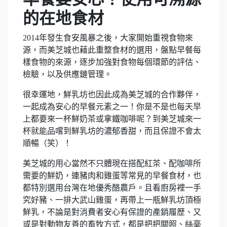
的在地食材
2014年發生食安風暴之後，大家開始重視食物來
源，而美芝城也藉此重整食材的選用，盤點早餐每
樣食物的來源，逐步加強對食物每個環節的評估、
檢驗，以及供應鏈管理。
很幸運地，鮮乳坊也因此成為美芝城的合作夥伴，
一起成為安心的早餐元素之一！你是不是也每天早
上都要來一杯鮮奶茶或拿鐵咖啡呢？到美芝城來一
杯就能品嚐到鮮乳坊的濃郁香甜，而且保證不會太
順暢（笑）！
美芝城的用心當然不只體現在搭配紅茶、配咖啡所
需要的鮮奶，連豬肉和雞蛋等常見的早餐食材，也
都特別選用台灣在地優秀酪農戶。且看廚房裡一手
究好豬、一排大武山雞蛋，再帶上一瓶鮮乳坊頂極
鮮乳，不論是對消費者安心有保證的產銷履歷、又
或是對動物友善的畜牧方式，都是把把關照、絲毫