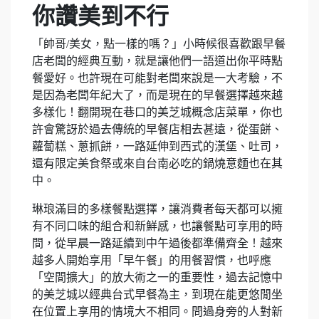
你讚美到不行
「帥哥/美女，點一樣的嗎？」小時候很喜歡跟早餐
店老闆的經典互動，就是讓他們一語道出你平時點
餐愛好。也許現在可能對老闆來說是一大考驗，不
是因為老闆年紀大了，而是現在的早餐選擇越來越
多樣化！翻開現在巷口的美芝城概念店菜單，你也
許會驚訝於過去傳統的早餐店相去甚遠，從蛋餅、
蘿蔔糕、蔥抓餅，一路延伸到西式的漢堡、吐司，
還有限定美食祭或來自台南必吃的鍋燒意麵也在其
中。
琳琅滿目的多樣餐點選擇，讓消費者每天都可以擁
有不同口味的組合和新鮮感，也讓餐點可享用的時
間，從早晨一路延續到中午過後都準備齊全！越來
越多人開始享用「早午餐」的用餐習慣，也呼應
「空間擴大」的放大術之一的重要性，過去記憶中
的美芝城以經典台式早餐為主，到現在能更悠閒坐
在位置上享用的情境大不相同。問過身旁的人對新