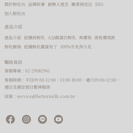
關於鮮乳坊
品牌故事
創辦人理念
願景與定位
ESG
加入鮮乳坊
產品介紹
產品介紹
莊園級鮮乳
A2β酪蛋白鮮乳
真優格
玻妞優格飲
鮮乳饅頭
莊園鮮乳雞蛋布丁
100%生乳保久乳
聯絡資訊
客服專線：02-29082961
客服時間：平日09:00-12:00、13:00-18:00，週六09:00-12:00，
週日及國定假日暫停服務
信箱：service@bettermilk.com.tw