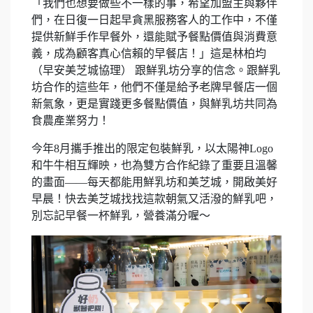
「我們也想要做些不一樣的事，​希望加盟主與夥伴
們，​在日復一日起早貪黑服務客人的工作中，​不僅
提供新鮮手作早餐外，​還能賦予餐點價值與消費意
義，​成為顧客真心信賴的早餐店！​」這是林柏均
（早安美芝城協理） 跟鮮乳坊分享的信念。跟鮮乳
坊合作的這些年，他們不僅是給予老牌早餐店一個
新氣象，更是實踐更多餐點價值，與鮮乳坊共同為
食農產業努力！
今年8月攜手推出的限定包裝鮮乳，以太陽神Logo
和牛牛相互輝映，也為雙方合作紀錄了重要且溫馨
的畫面——每天都能用鮮乳坊和美芝城，開啟美好
早晨！快去美芝城找找這款朝氣又活潑的鮮乳吧，
別忘記早餐一杯鮮乳，營養滿分喔～