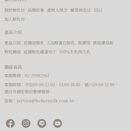
關於鮮乳坊
品牌故事
創辦人理念
願景與定位
ESG
加入鮮乳坊
產品介紹
產品介紹
莊園級鮮乳
A2β酪蛋白鮮乳
真優格
玻妞優格飲
鮮乳饅頭
莊園鮮乳雞蛋布丁
100%生乳保久乳
聯絡資訊
客服專線：02-29082961
客服時間：平日09:00-12:00、13:00-18:00，週六09:00-12:00，
週日及國定假日暫停服務
信箱：service@bettermilk.com.tw