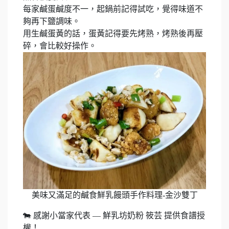
每家鹹蛋鹹度不一，起鍋前記得試吃，覺得味道不
夠再下鹽調味。
用生鹹蛋黃的話，蛋黃記得要先烤熟，烤熟後再壓
碎，會比較好操作。
美味又滿足的鹹食鮮乳饅頭手作料理-金沙雙丁
🐄 感謝小當家代表 — 鮮乳坊奶粉 筱芸​ 提供食譜授
權！