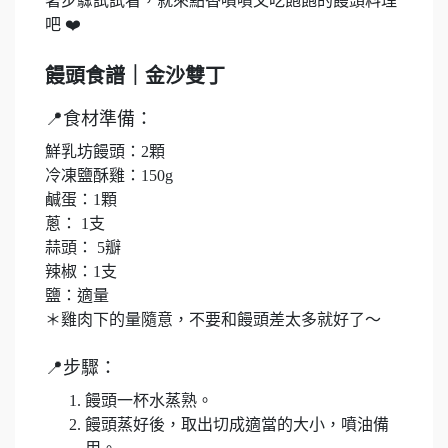
著步驟試試看，就來點香噴噴又吃飽飽的饅頭料理
吧 ❤️​
饅頭食譜｜金沙雙丁
📍食材準備：
鮮乳坊饅頭：2顆​
冷凍鹽酥雞：150g​
鹹蛋：1顆​
蔥： 1支​
蒜頭：​ 5瓣​
辣椒：1支​
鹽：適量​
＊雞肉下的量隨意，不要和饅頭差太多就好了～
📍步驟：
饅頭一杯水蒸熟。
饅頭蒸好後，取出切成適當的大小，噴油備