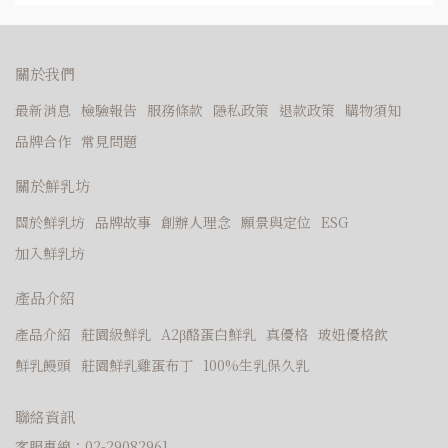
關於我們
最新消息
檢驗報告
服務條款
隱私政策
退款政策
購物須知
品牌合作
常見問題
關於鮮乳坊
關於鮮乳坊
品牌故事
創辦人理念
願景與定位
ESG
加入鮮乳坊
產品介紹
產品介紹
莊園級鮮乳
A2β酪蛋白鮮乳
真優格
玻妞優格飲
鮮乳饅頭
莊園鮮乳雞蛋布丁
100%生乳保久乳
聯絡資訊
客服專線：02-29082961