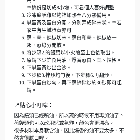
用。
**這份是切成8小塊，可看個人喜好調整
冷凍鹽酥雞以烤箱加熱至八分熟備用。
鹹蛋黃及蛋白分開，分別弄成碎末狀。**若
家中有生鹹蛋黃亦可
蔥、蒜、辣椒切末。蔥白和蒜、辣椒放一
起，蔥綠分開放。
將步驟2.的饅頭以小火煎至上色後取出。
原鍋下少許食用油，爆香蔥白、蒜、辣椒。
下鹹蛋黃炒出金沙。
下步驟3.拌炒均勻後，下步驟6.再翻炒。
下鹹蛋白炒勻，再下蔥綠拌炒約30秒即可起
鍋。
📍貼心小叮嚀：
因為饅頭已經噴油，所以煎的時候不用再加油了。
煎饅頭也可以改用烤或氣炸，顏色會更漂亮。
很多材料本身就含油，因此爆香的油不要太多，不
然會很膩口喔。