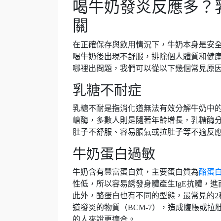
喝牛奶發炎反應多？
關
在正確保存與飲用情況下，牛奶本身是安
喝牛奶後出現不舒服，排除個人體質和健
哪裡出問題，我們可以從以下幾個常見原
乳糖不耐症
乳糖不耐是指消化道無法有效分解牛奶中
嵣酶，多數人則是隨著年齡增長，乳糖酶
肚子不舒服、容易脹氣或拉肚子等不適反
牛奶蛋白過敏
牛奶含有豐富蛋白質，主要蛋白質為
酪蛋
性低，所以容易誘發身體產生IgE抗體，
此外，酪蛋白也有不同的型態，最常見的2種
道發炎的物質（BCM-7），造成腹脹或拉
的人來說更適合。