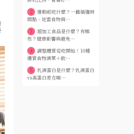
2
運動前吃什麼？一篇搞懂時
間點、地雷食物與⋯
施
3
超加工食品是什麼？有哪
擾
些？健康影響與避免⋯
4
調整體質從吃開始！10種
優質食物清單＋飲⋯
5
乳清蛋白是什麼？乳清蛋白
vs高蛋白差在哪⋯