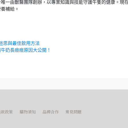
台唯一由獸醫團隊創辦，以專業知識與技能守護牛隻的健康。現
營養補給。
迷思與最佳飲用方法
喝牛奶長痘痘原因大公開！
退款政策
購物須知
品牌合作
常見問題