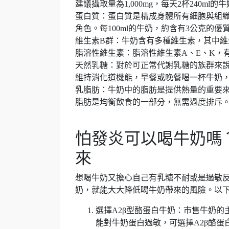
建議攝取量為1,000mg，每天2杯240ml
蛋白質：蛋白質是構成身體所有細胞與組
角色。每100ml的牛奶，約含有3公克的優
維生素B群：牛奶含有多種維生素，其中維生
脂溶性維生素：脂溶性維生素A、E、K，
天然乳糖：對於可正常代謝乳糖的族群來
維持消化道機能，早餐或晚餐喝一杯牛奶
乳脂肪：牛奶中的脂肪是提供熱量的重要
脂肪是均衡飲食的一部分，無需過度排斥
怕發炎可以喝牛奶嗎
來
想喝牛奶又擔心自己有乳糖不耐或是過敏
奶，就能大大降低喝牛奶帶來的風險。以下
選擇A2β型酪蛋白牛奶：市售牛奶的
能對牛奶蛋白過敏，可選擇A2β酪蛋