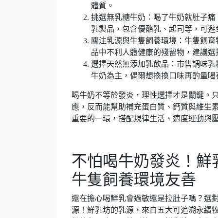
體質。
挑選無乳糖牛奶：喝了牛奶就肚子痛
乳製品，包含優酪乳、起司等，可避
關注乳源與牛隻飼養環境：牛隻飼育
品中不利人體健康的殘留物，建議選
選擇天然無添加乳飲品：市售調味乳
牛奶為主，偶爾想換換口味再酌量喝
喝牛奶不等於發炎，理性選擇才是關鍵。
應，反而能幫助補充蛋白質、鈣質與維生
重要的一環，搭配規律生活、適度運動與
不怕喝牛奶發炎！鮮
牛隻飼養環境友善
還在擔心喝鮮乳會過敏還是拉肚子嗎？選
源！鮮乳坊的乳源，來自五大可追溯永續