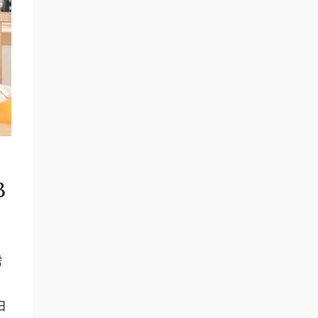
B
需
日