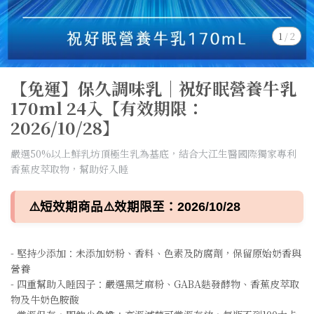
1
/
2
【免運】保久調味乳｜祝好眠營養牛乳
170ml 24入【有效期限：
2026/10/28】
嚴選50%以上鮮乳坊頂極生乳為基底，結合大江生醫國際獨家專利
香蕉皮萃取物，幫助好入睡
⚠️短效期商品⚠️效期限至：2026/10/28
- 堅持少添加：未添加奶粉、香料、色素及防腐劑，保留原始奶香與
營養
- 四重幫助入睡因子：嚴選黑芝麻粉、GABA麩發酵物、香蕉皮萃取
物及牛奶色胺酸