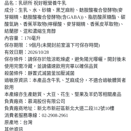
品名：乳研所 祝好眠營養牛乳
成分：生乳、水、砂糖、黑芝麻粉、麩胺酸複合發酵物(麥
芽糊精、麩胺酸複合發酵物(含GABA))、脂肪酸蔗糖酯、碳
酸氫鈉、香蕉萃取物(檸檬酸、麥芽糊精、香蕉皮萃取物)、
結蘭膠、混和濃縮生育醇
內容量 ：170毫升
保存期限 ：9個月(未開封前室溫下可保存時間)
有效日期：2026/10/28
保存條件：請保存於陰涼乾燥處，避免陽光曝曬，開封後未
使用完需冷藏，並請儘速飲用完畢以確保品質
殺菌條件：靜置式滅菌釜加壓滅菌
過敏原資訊：本產品含牛乳、芝麻成分，不適合過敏體質者
飲用
本產線亦生產麩質、大豆、花生、堅果及羊奶等相關產品
負責廠商：慕渴股份有限公司
負責廠商地址：新北市新莊區新北大道二段312號10樓
消費者服務專線：02-2908-2961
原產地：台灣
其他資訊